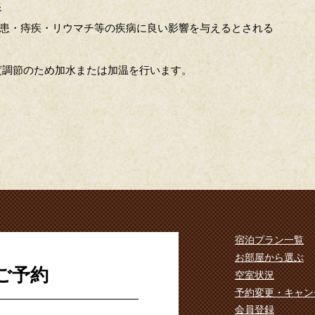
泉
疾患・痔疾・リウマチ等の疾病に良い影響を与えるとされる
温度調節のため加水または加温を行います。
宿泊プラン一覧
お部屋から選ぶ
ご予約
空室状況
予約変更・キャン
会員登録