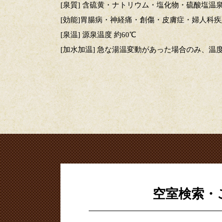
[泉質] 含硫黄・ナトリウム・塩化物・硫酸塩温
[効能]胃腸病・神経痛・創傷・皮膚症・婦人科
[泉温] 源泉温度 約60℃
[加水加温] 急な湯温変動があった場合のみ、
空室検索・