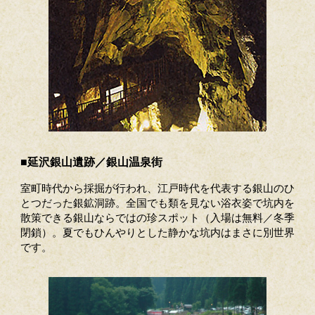
■延沢銀山遺跡／銀山温泉街
室町時代から採掘が行われ、江戸時代を代表する銀山のひ
とつだった銀鉱洞跡。全国でも類を見ない浴衣姿で坑内を
散策できる銀山ならではの珍スポット（入場は無料／冬季
閉鎖）。夏でもひんやりとした静かな坑内はまさに別世界
です。