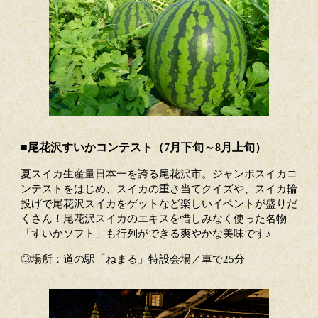
■尾花沢すいかコンテスト（7月下旬～8月上旬）
夏スイカ生産量日本一を誇る尾花沢市。ジャンボスイカコ
ンテストをはじめ、スイカの重さ当てクイズや、スイカ輪
投げで尾花沢スイカをゲットなど楽しいイベントが盛りだ
くさん！尾花沢スイカのエキスを惜しみなく使った名物
「すいかソフト」も行列ができる爽やかな美味です♪
◎場所：道の駅「ねまる」特設会場／車で25分