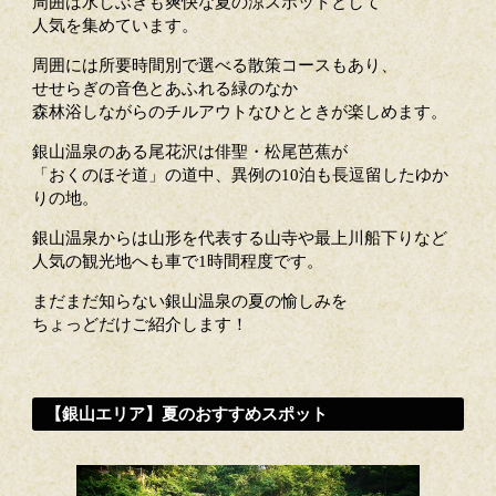
周囲は水しぶきも爽快な夏の涼スポットとして
人気を集めています。
周囲には所要時間別で選べる散策コースもあり、
せせらぎの音色とあふれる緑のなか
森林浴しながらのチルアウトなひとときが楽しめます。
銀山温泉のある尾花沢は俳聖・松尾芭蕉が
「おくのほそ道」の道中、異例の10泊も長逗留したゆか
りの地。
銀山温泉からは山形を代表する山寺や最上川船下りなど
人気の観光地へも車で1時間程度です。
まだまだ知らない銀山温泉の夏の愉しみを
ちょっどだけご紹介します！
【銀山エリア】夏のおすすめスポット