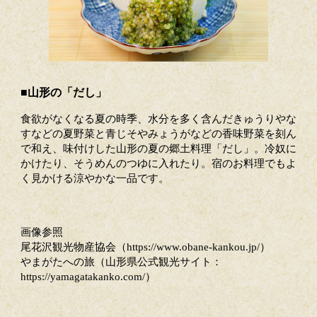
■山形の「だし」
食欲がなくなる夏の時季、水分を多く含んだきゅうりやな
すなどの夏野菜と青じそやみょうがなどの香味野菜を刻ん
で和え、味付けした山形の夏の郷土料理「だし」。冷奴に
かけたり、そうめんのつゆに入れたり。宿のお料理でもよ
く見かける涼やかな一品です。
画像参照
尾花沢観光物産協会（https://www.obane-kankou.jp/）
やまがたへの旅（山形県公式観光サイト：
https://yamagatakanko.com/）