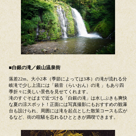
■白銀の滝／銀山温泉街
落差22m。大小2本（季節によっては3本）の滝が流れる分
岐滝で少し上流には「籟音（らいおん）の滝 」もあり四
季折々に美しい景色を見せてくれます。
滝のすぐそばまで近づける「白銀の滝」は水しぶきも爽快
な夏の涼スポット！正面には写真撮影にもおすすめの観瀑
台も設けられ、周囲には滝を起点とした散策コースも広が
るなど、街の喧騒を忘れるひとときが満喫できます。