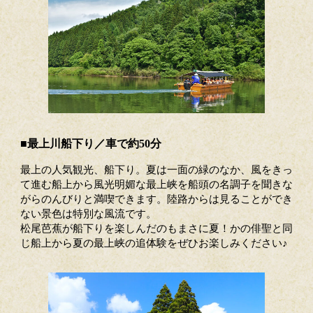
■最上川船下り／車で約50分
最上の人気観光、船下り。夏は一面の緑のなか、風をきっ
て進む船上から風光明媚な最上峡を船頭の名調子を聞きな
がらのんびりと満喫できます。陸路からは見ることができ
ない景色は特別な風流です。
松尾芭蕉が船下りを楽しんだのもまさに夏！かの俳聖と同
じ船上から夏の最上峡の追体験をぜひお楽しみください♪