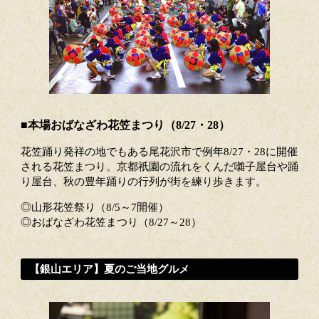
■本場おばなざわ花笠まつり（8/27・28）
花笠踊り発祥の地でもある尾花沢市で例年8/27・28に開催
される花笠まつり。京都祇園の流れをくんだ囃子屋台や踊
り屋台、秋の豊年踊りの行列が街を練り歩きます。
◎山形花笠祭り（8/5～7開催）
◎おばなざわ花笠まつり（8/27～28）
【銀山エリア】夏のご当地グルメ