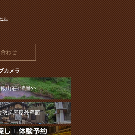
セル
い合わせ
ブカメラ
銀山荘4階屋外
古勢起屋屋外壁面