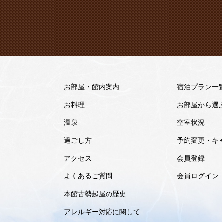
お部屋・館内案内
宿泊プラン一
お料理
お部屋から選
温泉
空室状況
過ごし方
予約変更・キ
アクセス
会員登録
よくあるご質問
会員ログイン
本館古勢起屋の歴史
アレルギー対応に関して