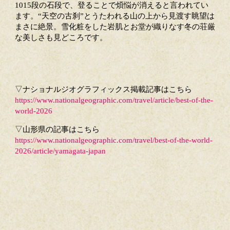
1015段の石段で、登ることで煩悩が消えると言われてい
ます。“天空の古刹”とうたわれる山の上から見渡す眺望は
まさに絶景。雪化粧をした岩肌とお堂が織りなす冬の荘厳
な美しさも見どころです。
▽ナショナルジオグラフィックス掲載記事はこちら
https://www.nationalgeographic.com/travel/article/best-of-the-
world-2026
▽山形県の記事はこちら
https://www.nationalgeographic.com/travel/best-of-the-world-
2026/article/yamagata-japan