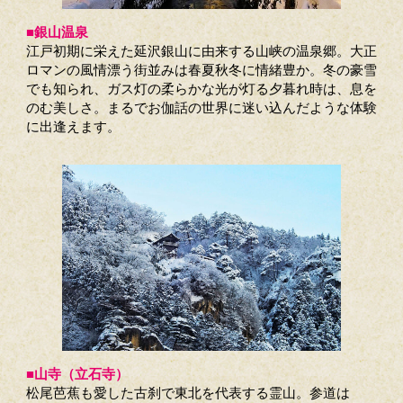
■銀山温泉
江戸初期に栄えた延沢銀山に由来する山峡の温泉郷。大正
ロマンの風情漂う街並みは春夏秋冬に情緒豊か。冬の豪雪
でも知られ、ガス灯の柔らかな光が灯る夕暮れ時は、息を
のむ美しさ。まるでお伽話の世界に迷い込んだような体験
に出逢えます。
■山寺（立石寺）
松尾芭蕉も愛した古刹で東北を代表する霊山。参道は