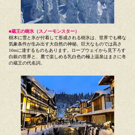
■蔵王の樹氷（スノーモンスター）
樹木に雪と氷が付着して形成される樹氷は、世界でも稀な
気象条件が生み出す大自然の神秘。巨大なものでは高さ
10mに達するものもあります。ロープウェイから見下ろす
白銀の世界と、麓で楽しめる乳白色の極上温泉はまさに冬
の蔵王の代名詞。